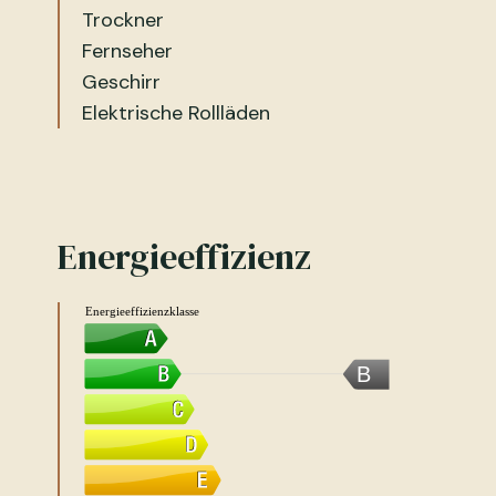
Trockner
Fernseher
Geschirr
Elektrische Rollläden
Energieeffizienz
Energieeffizienzklasse
B