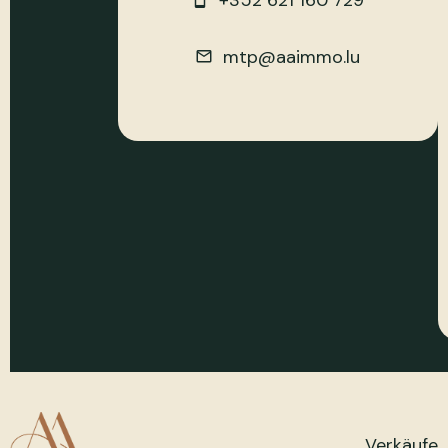
+352 621 160 729
mtp@aaimmo.lu
Verkäufe