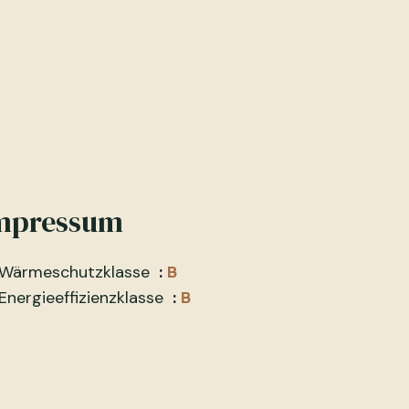
mpressum
Wärmeschutzklasse
B
Energieeffizienzklasse
B