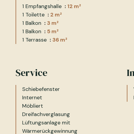
1 Empfangshalle
12 m²
1 Toilette
2 m²
1 Balkon
3 m²
1 Balkon
5 m²
1 Terrasse
36 m²
Service
I
Schiebefenster
Internet
Möbliert
Dreifachverglasung
Lüftungsanlage mit
Wärmerückgewinnung