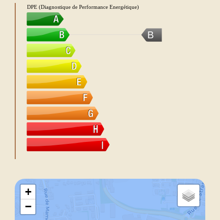
DPE (Diagnostique de Performance Energétique)
B
+
−