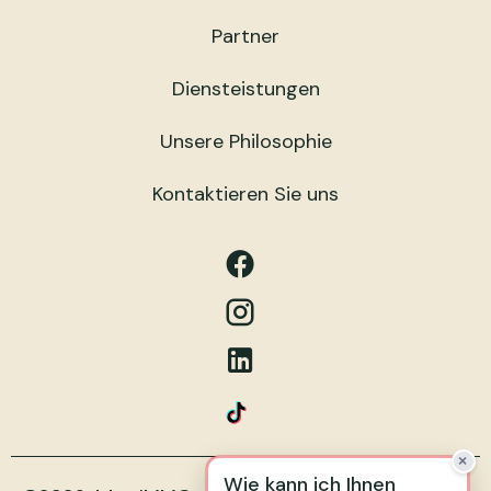
Partner
Diensteistungen
Unsere Philosophie
Kontaktieren Sie uns
×
W
i
e
k
a
n
n
i
c
h
I
h
n
e
n