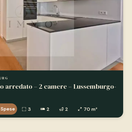
URG
o arredato – 2 camere – Lussemburgo-
 Spese
3
2
2
70 m²