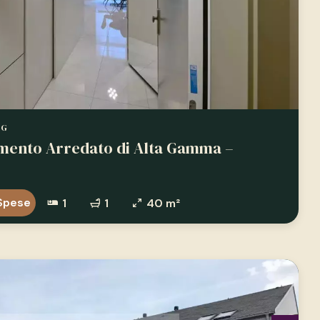
RG
amento Arredato di Alta Gamma –
Spese
1
1
40 m²