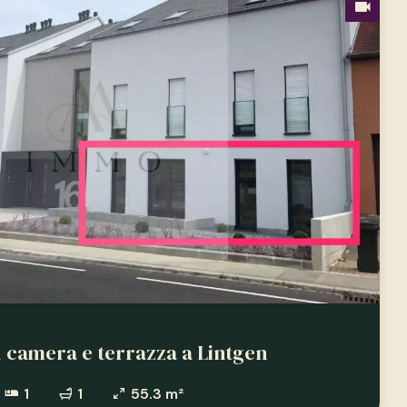
 camera e terrazza a Lintgen
1
1
55.3 m²