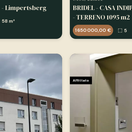
 - Limpertsberg
BRIDEL - CASA IND
- TERRENO 1095 m2
58 m²
1 650 000,00 €
5
Affittato