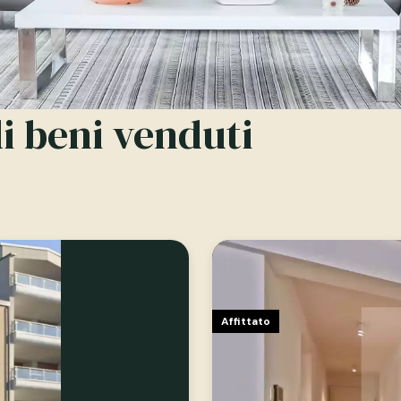
di beni venduti
Affittato