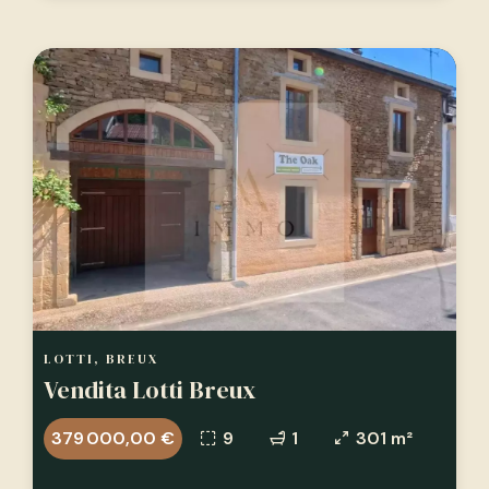
LOTTI, BREUX
Vendita Lotti Breux
379 000,00 €
9
1
301 m²