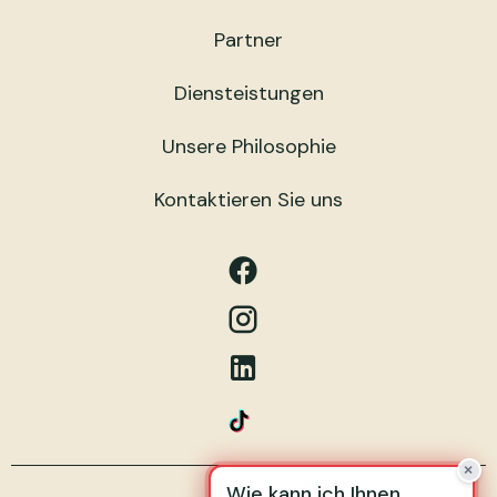
Partner
Diensteistungen
Unsere Philosophie
Kontaktieren Sie uns
×
W
i
e
k
a
n
n
i
c
h
I
h
n
e
n