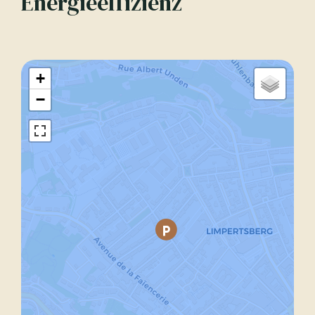
Energieeffizienz
+
−