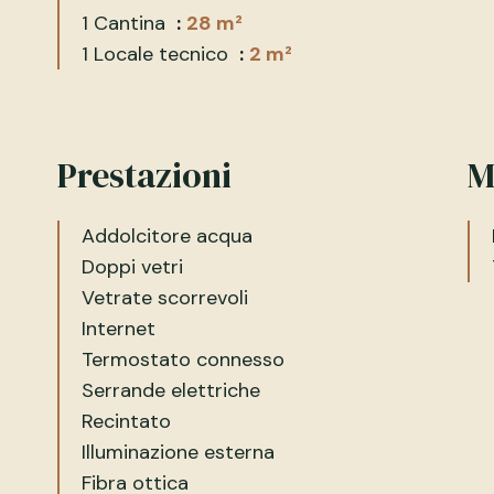
1 Cantina
28 m²
1 Locale tecnico
2 m²
Prestazioni
M
Addolcitore acqua
Doppi vetri
Vetrate scorrevoli
Internet
Termostato connesso
Serrande elettriche
Recintato
Illuminazione esterna
Fibra ottica