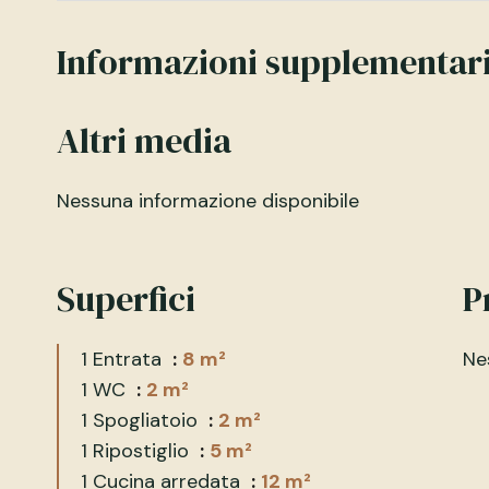
Informazioni supplementar
Altri media
Nessuna informazione disponibile
Superfici
P
1 Entrata
8 m²
Ne
1 WC
2 m²
1 Spogliatoio
2 m²
1 Ripostiglio
5 m²
1 Cucina arredata
12 m²