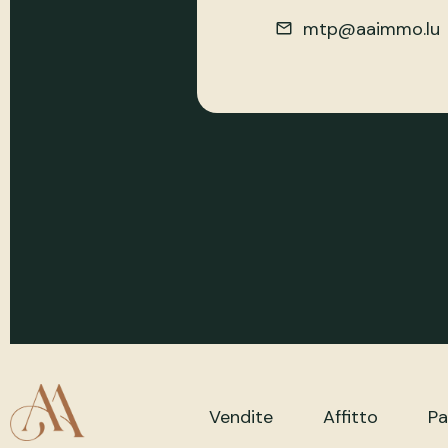
mtp@aaimmo.lu
Vendite
Affitto
Pa