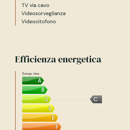
TV via cavo
Videosorveglianza
Videocitofono
Efficienza energetica
Energy class
C