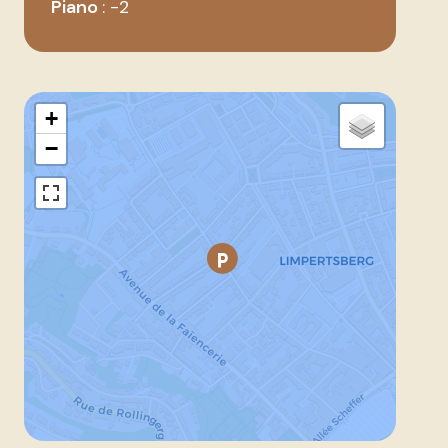
Piano
-2
+
−