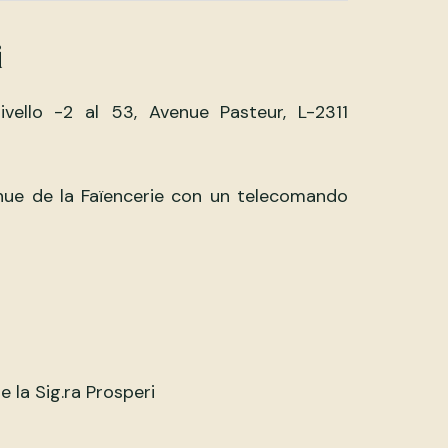
i
livello -2 al 53, Avenue Pasteur, L-2311
enue de la Faïencerie con un telecomando
e la Sig.ra Prosperi