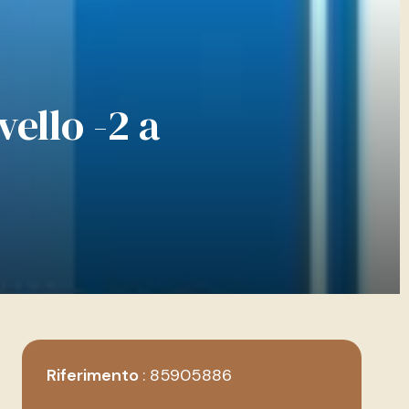
vello -2 a
Riferimento
85905886