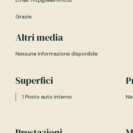
Email: mtp@aaimmo.lu
Grazie.
Altri media
Nessuna informazione disponibile
Superfici
P
1 Posto auto interno
Ne
Prestazioni
M