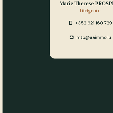
Marie Therese PROSP
Dirigente
+352 621 160 729
mtp@aaimmo.lu