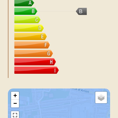
B
+
−