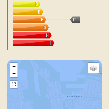
F
+
−