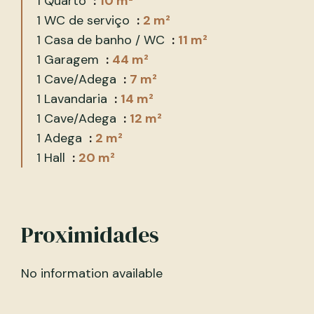
1 Quarto
10 m²
1 WC de serviço
2 m²
1 Casa de banho / WC
11 m²
1 Garagem
44 m²
1 Cave/Adega
7 m²
1 Lavandaria
14 m²
1 Cave/Adega
12 m²
1 Adega
2 m²
1 Hall
20 m²
Proximidades
No information available