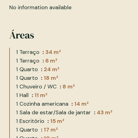
No information available
Áreas
1 Terraço
34 m²
1 Terraço
6 m²
1 Quarto
24 m²
1 Quarto
18 m²
1 Chuveiro / WC
8 m²
1 Hall
11 m²
1 Cozinha americana
14 m²
1 Sala de estar/Sala de jantar
43 m²
1 Escritório
15 m²
1 Quarto
17 m²